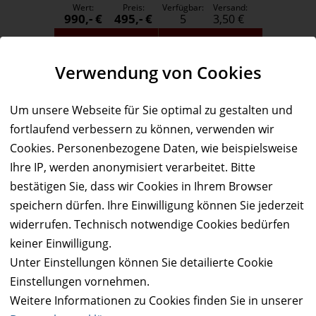
Wert:
Preis:
Verfügbar:
Versand:
990,- €
495,- €
5
3,50 €
WEITERE DETAILS
JETZT
BESTELLEN
Verwendung von Cookies
Um unsere Webseite für Sie optimal zu gestalten und
fortlaufend verbessern zu können, verwenden wir
Cookies. Personenbezogene Daten, wie beispielsweise
Ihre IP, werden anonymisiert verarbeitet. Bitte
Service & Hilfe
bestätigen Sie, dass wir Cookies in Ihrem Browser
speichern dürfen. Ihre Einwilligung können Sie jederzeit
Mo. - Fr. 09:00-16:00
widerrufen. Technisch notwendige Cookies bedürfen
Tel.: +49 (0)941 46 39 63 90
keiner Einwilligung.
»
info@coupon-future.de
Unter Einstellungen können Sie detailierte Cookie
»
FAQs
Einstellungen vornehmen.
Weitere Informationen zu Cookies finden Sie in unserer