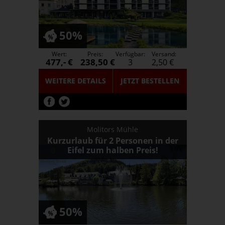
50%
Wert:
Preis:
Verfügbar:
Versand:
477,- €
238,50 €
3
2,50 €
WEITERE DETAILS
JETZT
BESTELLEN
Molitors Mühle
Kurzurlaub für 2 Personen in der
Eifel zum halben Preis!
50%