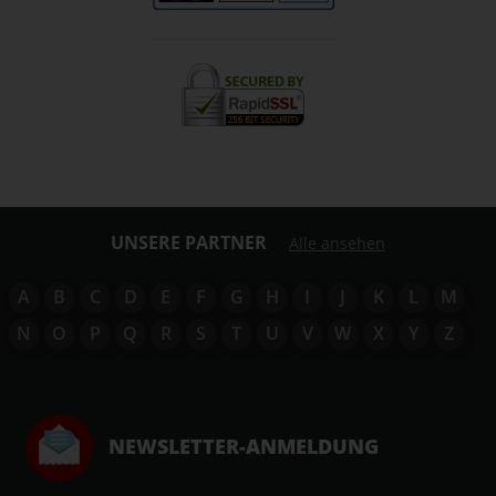
UNSERE PARTNER
Alle ansehen
A
B
C
D
E
F
G
H
I
J
K
L
M
N
O
P
Q
R
S
T
U
V
W
X
Y
Z
NEWSLETTER-ANMELDUNG