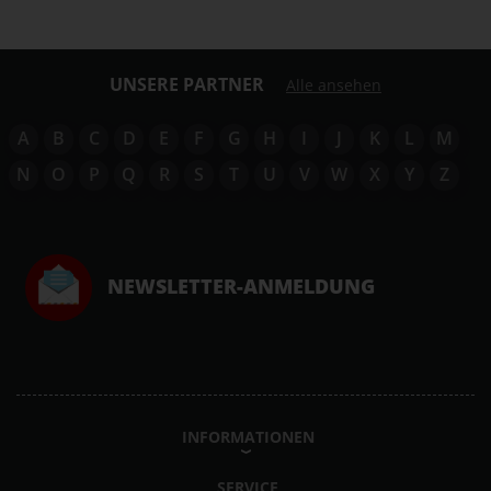
UNSERE PARTNER
Alle ansehen
A
B
C
D
E
F
G
H
I
J
K
L
M
N
O
P
Q
R
S
T
U
V
W
X
Y
Z
NEWSLETTER-ANMELDUNG
INFORMATIONEN
SERVICE