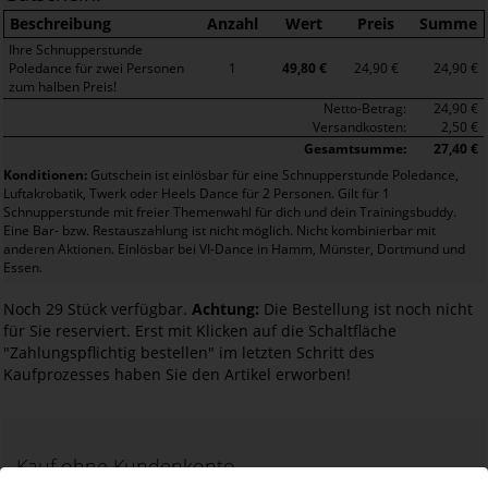
Beschreibung
Anzahl
Wert
Preis
Summe
Ihre Schnupperstunde
Poledance für zwei Personen
1
49,80 €
24,90 €
24,90 €
zum halben Preis!
Netto-Betrag:
24,90 €
Versandkosten:
2,50 €
Gesamtsumme:
27,40 €
Konditionen:
Gutschein ist einlösbar für eine Schnupperstunde Poledance,
Luftakrobatik, Twerk oder Heels Dance für 2 Personen. Gilt für 1
Schnupperstunde mit freier Themenwahl für dich und dein Trainingsbuddy.
Eine Bar- bzw. Restauszahlung ist nicht möglich. Nicht kombinierbar mit
anderen Aktionen. Einlösbar bei VI-Dance in Hamm, Münster, Dortmund und
Essen.
Noch 29 Stück verfügbar.
Achtung:
Die Bestellung ist noch nicht
für Sie reserviert. Erst mit Klicken auf die Schaltfläche
"Zahlungspflichtig bestellen" im letzten Schritt des
Kaufprozesses haben Sie den Artikel erworben!
Kauf ohne Kundenkonto