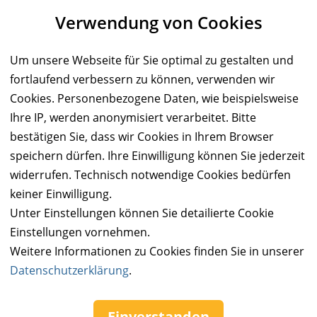
Verwendung von Cookies
Sie können bei uns einen Kauf auch ohne Kundenkonto
tätigen. Nach Abschluss des Kaufvorgangs haben Sie die
Möglichkeit, Ihre Daten in einem Kundenkonto speichern zu
Um unsere Webseite für Sie optimal zu gestalten und
lassen.
fortlaufend verbessern zu können, verwenden wir
Cookies. Personenbezogene Daten, wie beispielsweise
BESTELLUNG FORTSETZEN
Ihre IP, werden anonymisiert verarbeitet. Bitte
bestätigen Sie, dass wir Cookies in Ihrem Browser
speichern dürfen. Ihre Einwilligung können Sie jederzeit
Kauf über bestehendes Kundenkonto
widerrufen. Technisch notwendige Cookies bedürfen
keiner Einwilligung.
Wenn Sie bereits ein Kundenkonto haben, können Sie sich
Unter Einstellungen können Sie detailierte Cookie
nachfolgend einloggen. Die Daten, die zur Bestellung nötig sind,
Einstellungen vornehmen.
werden dann automatisch aus Ihrem Kundenkonto
Weitere Informationen zu Cookies finden Sie in unserer
übernommen.
Datenschutzerklärung
.
ANMELDEN
Einverstanden