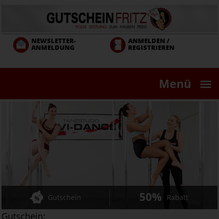
Direkt
zum
Inhalt
NEWSLETTER-
ANMELDEN /
ANMELDUNG
REGISTRIEREN
Menü
50%
Gutschein
Rabatt
Gutschein: