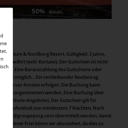
50%
Rabatt
nd
ene
tet.
es Nature & Nordborg Resort. Gültigkeit: 3 Jahre,
rn
 gewährt (exkl. Kurtaxe). Der Gutschein ist nicht
nisch
 möglich. Eine Barauszahlung des Gutscheins oder
 nicht möglich. . Ein verbleibender Restbetrag
n
4 Tage vor Anreise erfolgen. Die Buchung kann
503 1414 vorgenommen werden. Eine Buchung über
st-Minute-Angebote). Der Gutschein gilt für
nen Aufenthalt von mindestens 7 Nächten. Nach
support@groupepvcp.com übermittelt werden, damit
uf dieser Frist bitten wir abzusehen, da dies zu