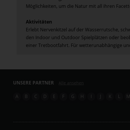
Möglichkeiten, um die Natur mit all ihren Facet
Aktivitäten
Erlebt Nervenkitzel auf der Wasserrutsche, schw
den Indoor und Outdoor Spielplätzen oder beob
einer Tretbootfahrt. Für wetterunabhängige un
UNSERE PARTNER
Alle ansehen
A
B
C
D
E
F
G
H
I
J
K
L