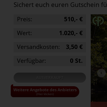
Sichert euch euren Gutschein fü
Preis:
510,- €
Wert:
1.020,- €
Versandkosten:
3,50 €
Verfügbar:
0
St.
AUSVERKAUFT
Weitere Angebote des Anbieters
• Alle Gutscheine und Tickets nur solange
der Vorrat reicht!
(Hier klicken)
• Pro Haushalt können maximal 3
Gutscheine bestellt werden