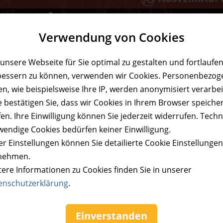
Gutschein
Verwendung von Cookies
unsere Webseite für Sie optimal zu gestalten und fortlaufe
bessern zu können, verwenden wir Cookies. Personenbezog
n, wie beispielsweise Ihre IP, werden anonymisiert verarbei
 Parks von Center Parcs ausgenommen Allgäu, Terhills, Villag
e bestätigen Sie, dass wir Cookies in Ihrem Browser speiche
ng wird ausschließlich auf den Mietpreis eines Ferienhauses
en. Ihre Einwilligung können Sie jederzeit widerrufen. Tech
n. Eine Einlösung für bereits getätigte Buchungen ist nicht
wendige Cookies bedürfen keiner Einwilligung.
n sowie das Belassen eines Restwerts auf dem Gutschein sind
r Einstellungen können Sie detailierte Cookie Einstellunge
 Gutschein eingelöst werden. Die Buchung muss mindestens 1
nehmen.
site (www.centerparcs.de) oder telefonisch unter 0221 – 6
tere Informationen zu Cookies finden Sie in unserer
rbar mit anderen Rabatten (ausgenommen Frühbucher- und La
enschutzerklärung
.
ausgenommen besondere Unterkünfte) ab 4 Personen für ei
utscheincode innerhalb von 7 Tagen per E-Mail an sales.
Einverstanden
 bis zu 7 Tage in Anspruch nehmen. Von Nachfragen vor Abla