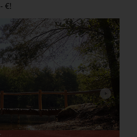
- €!
Next
T