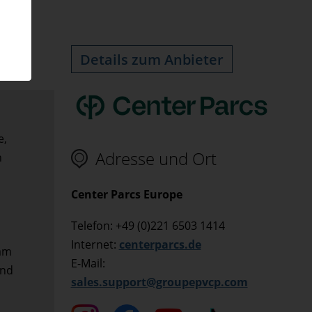
Details zum Anbieter
e,
Adresse und Ort
n
Center Parcs Europe
Telefon: +49 (0)221 6503 1414
Internet:
centerparcs.de
 am
E-Mail:
und
sales.support@groupepvcp.com