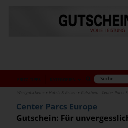
Direkt
zum
Inhalt
FRITZ-TIPPS
KATEGORIEN
Wertgutscheine
Hotels & Reisen
Gutschein - Center Parcs Eu
Center Parcs Europe
Gutschein: Für unvergessli