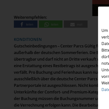
• Versand erfolgt per Post
50%
Rabatt
Weiterempfehlen:
teilen
teilen
mail
Um 
ver
KONDITIONEN
Date
Gutscheinbedingungen – Center Parcs Gültig für alle
Bitt
außerhalb der deutschen Sommerferien. Die Ermäßigu
dürf
übertragbar und darf nicht an Dritte verkauft werde
not
eine Erstattung eines Restbetrags ist ausgeschlosse
Unte
verfällt. Pro Buchung und Ferienhaus kann nur ein
vor
ausschließlich über die deutsche Center Parcs Web
Wei
Partnerportale ist ausgeschlossen. Nicht kombinie
Dat
Unterkünfte der Comfort- und Premium-Kategorie (
der Buchung müssen die Buchungsnummer und der G
die Verrechnung erfolgen kann. Die Bearbeitung kann