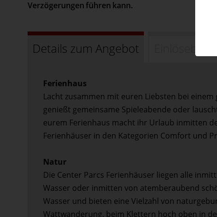
Verzögerungen führen kann.
Details zum Angebot
Einlösebed
Ferienhaus
Lacht zusammen mit euren Liebsten bei einem g
genießt gemeinsame Spieleabende oder lauscht
eurem Ferienhaus macht ihr Urlaub inmitten der
Ferienhäuser in den Kategorien Comfort und P
Natur
Die Center Parcs Ferienhäuser liegen alle inmit
Wasser oder inmitten von atemberaubend schö
Wasser und bieten eine Vielzahl von naturgebun
Wattwanderung, beim Klettern hoch oben in den 