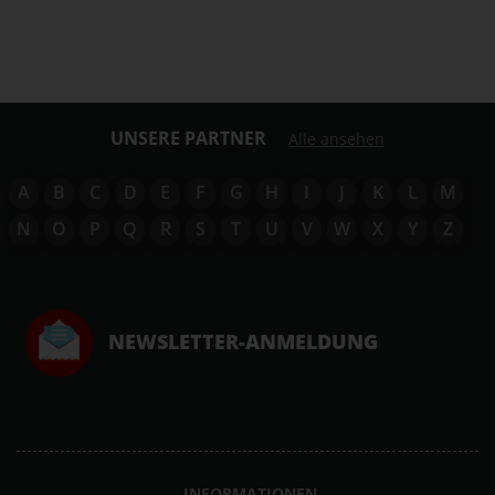
UNSERE PARTNER
Alle ansehen
A
B
C
D
E
F
G
H
I
J
K
L
M
N
O
P
Q
R
S
T
U
V
W
X
Y
Z
NEWSLETTER-ANMELDUNG
INFORMATIONEN