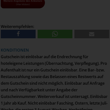
• Alle Gutscheine und Tickets nur solange der Vorrat reicht!
Weitere Angebote des Anbieters
(Hier klicken)
• Pro Haushalt kann maximal 1 Gutschein bestellt werden
• Versand erfolgt per Post
Weiterempfehlen:
KONDITIONEN
Gutschein ist einlösbar auf die Endrechnung für
hoteleigene Leistungen (Übernachtung, Verpflegung). Pro
Aufenthalt ist nur ein Gutschein einlösbar. Eine Bar- bzw.
Restauszahlung sowie das Belassen eines Restwerts auf
dem Gutschein sind nicht möglich. Einlösbar auf Anfrage
und nach Verfügbarkeit unter Angabe der
Gutscheinnummer. Weiterverkauf ist untersagt. Einlösbar
1 Jahr ab Kauf. Nicht einlösbar Fasching, Ostern, letzte Juli-
Woche, die ersten 3 August-Wochen, Herbstferien,