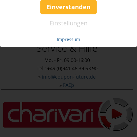
Bildergalerie
Einverstanden
Einstellungen
Impressum
Service & Hilfe
Mo. - Fr. 09:00-16:00
Tel.: +49 (0)941 46 39 63 90
»
info@coupon-future.de
»
FAQs