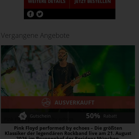
WEITERE DETAILS
JETZT
BESTELLEN
Vergangene Angebote
AUSVERKAUFT
50%
Gutschein
Rabatt
Pink Floyd performed by echoes
Pink Floyd performed by echoes – Die größten
Klassiker der legendären Rockband live am 21. August
2026 im Brunnenhof der Residenz München.