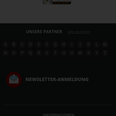
UNSERE PARTNER
Alle ansehen
A
B
C
D
E
F
G
H
I
J
K
L
M
N
O
P
Q
R
S
T
U
V
W
X
Y
Z
NEWSLETTER-ANMELDUNG
INFORMATIONEN