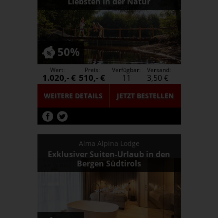
Liebsten in der Natur
50%
Wert:
Preis:
Verfügbar:
Versand:
1.020,- €
510,- €
11
3,50 €
WEITERE DETAILS
JETZT
BESTELLEN
Alma Alpina Lodge
Exklusiver Suiten-Urlaub in den
Bergen Südtirols