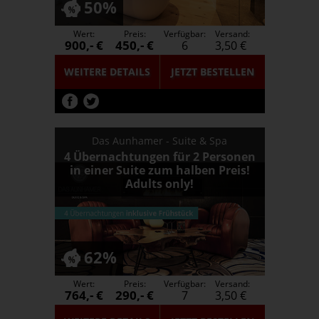
50%
Wert:
Preis:
Verfügbar:
Versand:
900,- €
450,- €
6
3,50 €
WEITERE DETAILS
JETZT
BESTELLEN
Das Aunhamer - Suite & Spa
4 Übernachtungen für 2 Personen
in einer Suite zum halben Preis!
Adults only!
62%
Wert:
Preis:
Verfügbar:
Versand:
764,- €
290,- €
7
3,50 €