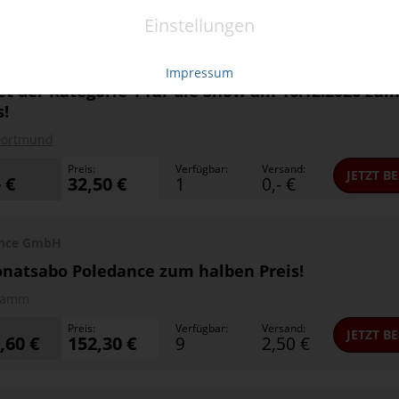
Einstellungen
Flac X-Mas-Show
Impressum
et der Kategorie 1 für die Show am 16.12.2026 zu
s!
ortmund
Preis:
Verfügbar:
Versand:
JETZT
BE
- €
32,50 €
1
0,- €
ance GmbH
natsabo Poledance zum halben Preis!
amm
Preis:
Verfügbar:
Versand:
JETZT
BE
,60 €
152,30 €
9
2,50 €