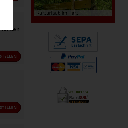
Kurzurlaub im Harz
m halben
STELLEN
STELLEN