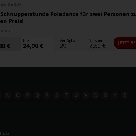
ance GmbH
 Schnupperstunde Poledance für zwei Personen 
en Preis!
amm
Preis:
Verfügbar:
Versand:
JETZT
BE
80 €
24,90 €
29
2,50 €
M
N
O
P
Q
R
S
T
U
V
W
X
Y
Z
hutz