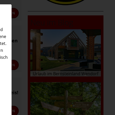
STELLEN
Neu im Blog
nd
ene
m halben
tet.
rn
nisch
STELLEN
n
Urlaub im Bernsteinland Wendorf
n Preis!
STELLEN