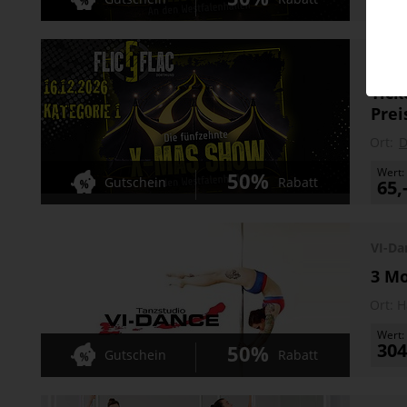
Flic 
Tick
Prei
Ort:
D
Wert:
50%
Gutschein
Rabatt
65,
VI-D
3 Mo
Ort:
H
Wert:
304
50%
Gutschein
Rabatt