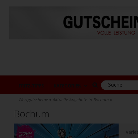
Direkt
zum
Inhalt
FRITZ-TIPPS
KATEGORIEN
Wertgutscheine
Aktuelle Angebote in Bochum
Bochum
Varie