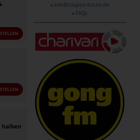
&
»
info@coupon-future.de
»
FAQs
STELLEN
STELLEN
m halben