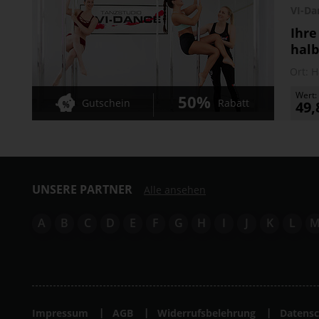
VI-D
Ihre
halb
Ort:
H
Wert:
50%
Gutschein
Rabatt
49,
UNSERE PARTNER
Alle ansehen
A
B
C
D
E
F
G
H
I
J
K
L
Impressum
AGB
Widerrufsbelehrung
Datensc