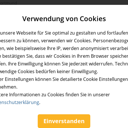
ortmund
Preis:
Verfügbar:
Versand:
JETZT
BE
- €
32,50 €
Verwendung von Cookies
5
0,- €
unsere Webseite für Sie optimal zu gestalten und fortlaufe
Flac X-Mas-Show
bessern zu können, verwenden wir Cookies. Personenbezog
et der Kategorie 2 für die Show am 09.12.2026 zu
n, wie beispielsweise Ihre IP, werden anonymisiert verarbei
s!
e bestätigen Sie, dass wir Cookies in Ihrem Browser speiche
ortmund
en. Ihre Einwilligung können Sie jederzeit widerrufen. Tech
Preis:
Verfügbar:
Versand:
wendige Cookies bedürfen keiner Einwilligung.
JETZT
BE
- €
27,50 €
114
0,- €
r Einstellungen können Sie detailierte Cookie Einstellunge
nehmen.
Flac X-Mas-Show
tere Informationen zu Cookies finden Sie in unserer
enschutzerklärung
.
ium-Ticket für die Show am 16.12.2026 zum halbe
ortmund
Einverstanden
Preis:
Verfügbar:
Versand:
JETZT
BE
- €
37,50 €
1
0,- €