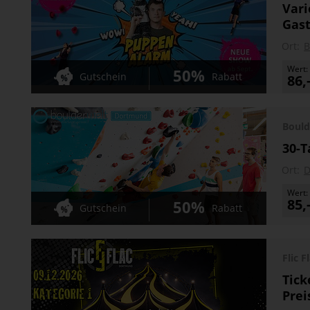
Vari
Gas
Ort:
Wert:
50%
Gutschein
Rabatt
86,
Bould
30-T
Ort:
D
Wert:
85,
50%
Gutschein
Rabatt
Flic 
Tick
Prei